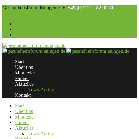
Gesundheitsforum Eningen e. V.
+49 (0)7121 - 82 06 31
info@gesundheitsforum-eningen.de
Start
Über uns
Mitglieder
Partner
Aktuelles
News-Archiv
Kontakt
Start
Über uns
Mitglieder
Partner
Aktuelles
News-Archiv