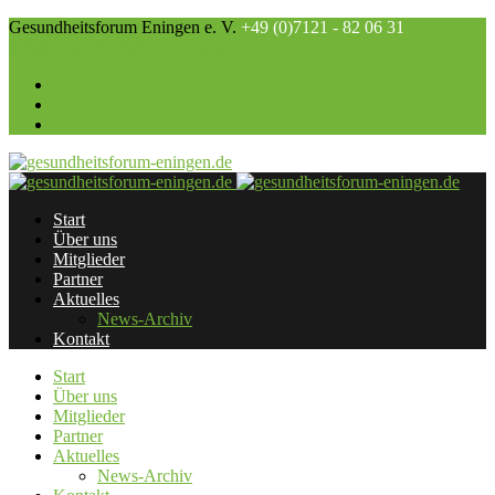
Gesundheitsforum Eningen e. V.
+49 (0)7121 - 82 06 31
info@gesundheitsforum-eningen.de
Start
Über uns
Mitglieder
Partner
Aktuelles
News-Archiv
Kontakt
Start
Über uns
Mitglieder
Partner
Aktuelles
News-Archiv