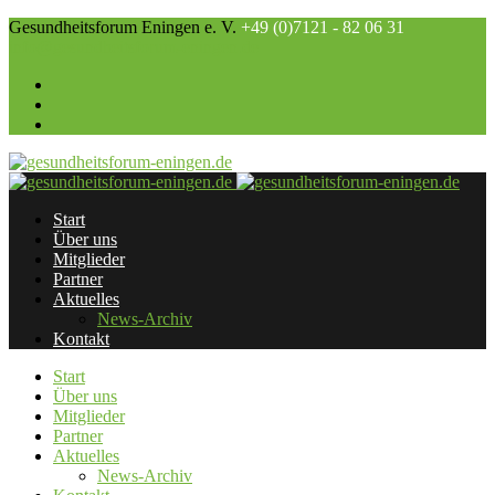
Gesundheitsforum Eningen e. V.
+49 (0)7121 - 82 06 31
info@gesundheitsforum-eningen.de
Start
Über uns
Mitglieder
Partner
Aktuelles
News-Archiv
Kontakt
Start
Über uns
Mitglieder
Partner
Aktuelles
News-Archiv