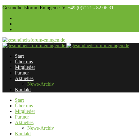
Gesundheitsforum Eningen e. V.
+49 (0)7121 - 82 06 31
info@gesund
Start
Über uns
Mitglieder
Partner
Aktuelles
News-Archiv
Kontakt
Start
Über uns
Mitglieder
Partner
Aktuelles
News-Archiv
Kontakt