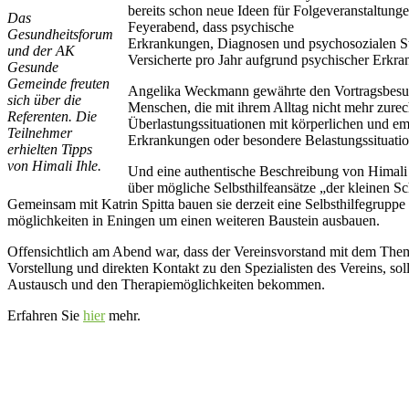
bereits schon neue Ideen für Folgeveranstaltu
Das
Feyerabend, dass psychische
Gesundheitsforum
Erkrankungen, Diagnosen und psychosozialen Stö
und der AK
Versicherte pro Jahr aufgrund psychischer Erkra
Gesunde
Gemeinde freuten
Angelika Weckmann gewährte den Vortragsbesuche
sich über die
Menschen, die mit ihrem Alltag nicht mehr zur
Referenten. Die
Überlastungssituationen mit körperlichen und emo
Teilnehmer
Erkrankungen oder besondere Belastungssituatio
erhielten Tipps
von Himali Ihle.
Und eine authentische Beschreibung von Himali I
über mögliche Selbsthilfeansätze „der kleinen Sc
Gemeinsam mit Katrin Spitta bauen sie derzeit eine Selbsthilfegruppe
möglichkeiten in Eningen um einen weiteren Baustein ausbauen.
Offensichtlich am Abend war, dass der Vereinsvorstand mit dem Thema
Vorstellung und direkten Kontakt zu den Spezialisten des Vereins, so
Austausch und den Therapiemöglichkeiten bekommen.
Erfahren Sie
hier
mehr.