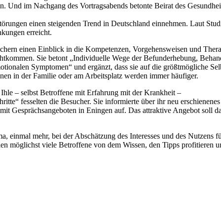
ngen. Und im Nachgang des Vortragsabends betonte Beirat des Gesund
rungen einen steigenden Trend in Deutschland einnehmen. Laut Studien
nkungen erreicht.
rn einen Einblick in die Kompetenzen, Vorgehensweisen und Therapiem
echtkommen. Sie betont „Individuelle Wege der Befunderhebung, Beha
tionalen Symptomen“ und ergänzt, dass sie auf die größtmögliche Selbst
nen in der Familie oder am Arbeitsplatz werden immer häufiger.
hle – selbst Betroffene mit Erfahrung mit der Krankheit –
hritte“ fesselten die Besucher. Sie informierte über ihr neu erschiene
 mit Gesprächsangeboten in Eningen auf. Das attraktive Angebot soll d
, einmal mehr, bei der Abschätzung des Interesses und des Nutzens für
llen möglichst viele Betroffene von dem Wissen, den Tipps profitieren