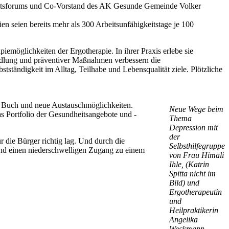
heitsforums und Co-Vorstand des AK Gesunde Gemeinde Volker
 seien bereits mehr als 300 Arbeitsunfähigkeitstage je 100
öglichkeiten der Ergotherapie. In ihrer Praxis erlebe sie
ndlung und präventiver Maßnahmen verbessern die
ständigkeit im Alltag, Teilhabe und Lebensqualität ziele. Plötzliche
nes Buch und neue Austauschmöglichkeiten.
Neue Wege beim
as Portfolio der Gesundheitsangebote und -
Thema
Depression mit
der
 die Bürger richtig lag. Und durch die
Selbsthilfegruppe
 und einen niederschwelligen Zugang zu einem
von Frau Himali
Ihle, (Katrin
Spitta nicht im
Bild) und
Ergotherapeutin
und
Heilpraktikerin
Angelika
Weckmann.