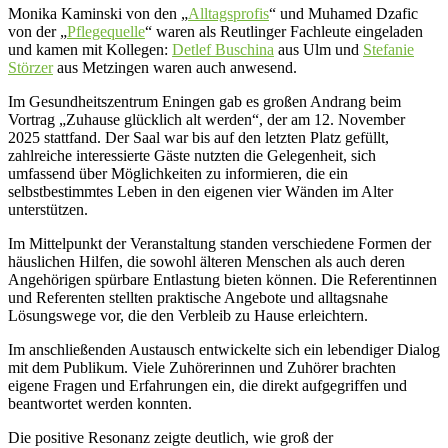
Monika Kaminski von den „
Alltagsprofis
“ und Muhamed Dzafic
von der „
Pflegequelle
“ waren als Reutlinger Fachleute eingeladen
und kamen mit Kollegen:
Detlef Buschina
aus Ulm und
Stefanie
Störzer
aus Metzingen waren auch anwesend.
Im Gesundheitszentrum Eningen gab es großen Andrang beim
Vortrag „Zuhause glücklich alt werden“, der am 12. November
2025 stattfand. Der Saal war bis auf den letzten Platz gefüllt,
zahlreiche interessierte Gäste nutzten die Gelegenheit, sich
umfassend über Möglichkeiten zu informieren, die ein
selbstbestimmtes Leben in den eigenen vier Wänden im Alter
unterstützen.
Im Mittelpunkt der Veranstaltung standen verschiedene Formen der
häuslichen Hilfen, die sowohl älteren Menschen als auch deren
Angehörigen spürbare Entlastung bieten können. Die Referentinnen
und Referenten stellten praktische Angebote und alltagsnahe
Lösungswege vor, die den Verbleib zu Hause erleichtern.
Im anschließenden Austausch entwickelte sich ein lebendiger Dialog
mit dem Publikum. Viele Zuhörerinnen und Zuhörer brachten
eigene Fragen und Erfahrungen ein, die direkt aufgegriffen und
beantwortet werden konnten.
Die positive Resonanz zeigte deutlich, wie groß der