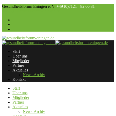
Gesundheitsforum Eningen e. V.
+49 (0)7121 - 82 06 31
info@gesundheitsforum-eningen.de
Start
Über uns
Mitglieder
Partner
Aktuelles
News-Archiv
Kontakt
Start
Über uns
Mitglieder
Partner
Aktuelles
News-Archiv