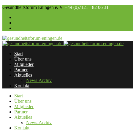
Gesundheitsforum Eningen e. V.
+49 (0)7121 - 82 06 31
info@gesund
Start
Über uns
Mitglieder
Partner
Aktuelles
News-Archiv
Kontakt
Start
Über uns
Mitglieder
Partner
Aktuelles
News-Archiv
Kontakt