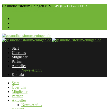
Gesundheitsforum Eningen e. V.
+49 (0)7121 - 82 06 31
info@gesundheitsforum-eningen.de
Start
Über uns
Mitglieder
Partner
Aktuelles
News-Archiv
Kontakt
Start
Über uns
Mitglieder
Partner
Aktuelles
News-Archiv